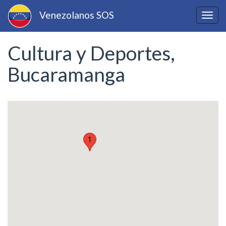
Pasar
Venezolanos SOS
al
Togg
contenido
navig
principal
Cultura y Deportes,
Bucaramanga
1