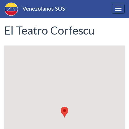
Pasar
Venezolanos SOS
al
Togg
contenido
navig
principal
El Teatro Corfescu