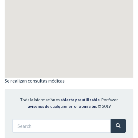
Se realizan consultas médicas
Toda la información es
abierta y reutilizable
. Por favor
avísenos de cualquier error u omisión
.
© 2019
Search
Search
Search