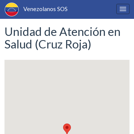
Pasar
Venezolanos SOS
al
Togg
contenido
navig
principal
Unidad de Atención en
Salud (Cruz Roja)