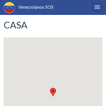
Pasar
Venezolanos SOS
al
Togg
contenido
navig
principal
CASA