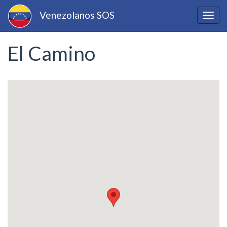
Pasar
Venezolanos SOS
al
Togg
contenido
navig
principal
El Camino