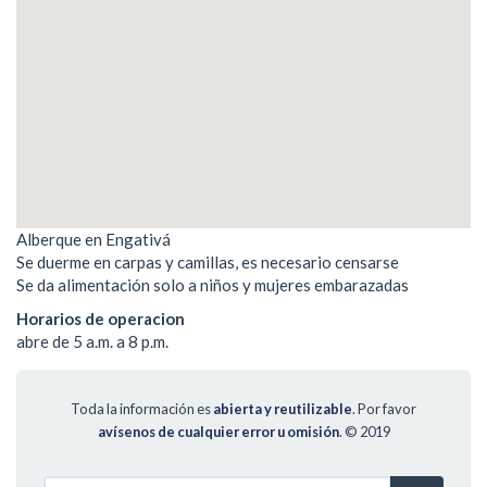
Alberque en Engativá
Se duerme en carpas y camillas, es necesario censarse
Se da alimentación solo a niños y mujeres embarazadas
Horarios de operacion
abre de 5 a.m. a 8 p.m.
Toda la información es
abierta y reutilizable
. Por favor
avísenos de cualquier error u omisión
.
© 2019
Search