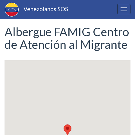
Pasar
Venezolanos SOS
al
Togg
contenido
navig
principal
Albergue FAMIG Centro
de Atención al Migrante