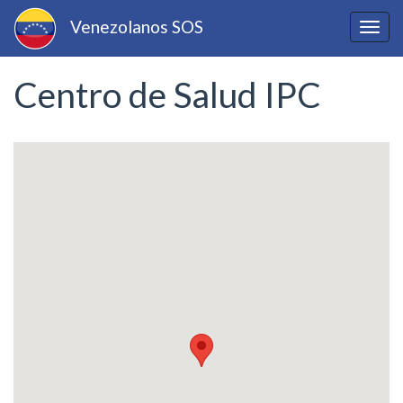
Pasar
Venezolanos SOS
al
Togg
contenido
navig
principal
Centro de Salud IPC