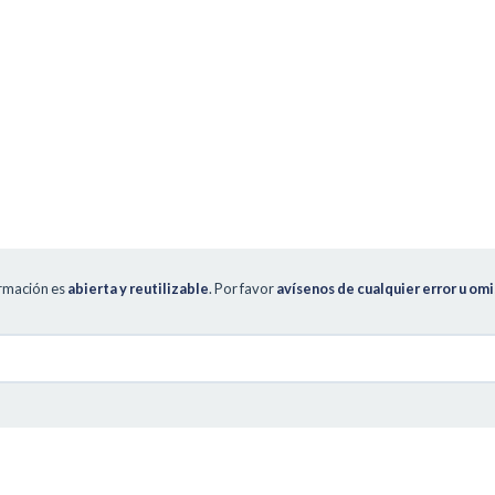
ormación es
abierta y reutilizable
. Por favor
avísenos de cualquier error u omi