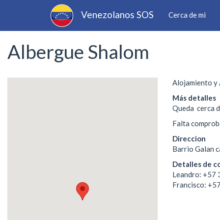
Main
Pasar
Venezolanos SOS
Cerca de mi
al
navigation
contenido
principal
Albergue Shalom
Alojamiento y
Más detalles
Queda cerca d
Falta comproba
Direccion
Barrio Galan c
Detalles de c
Leandro: +57
Francisco: +