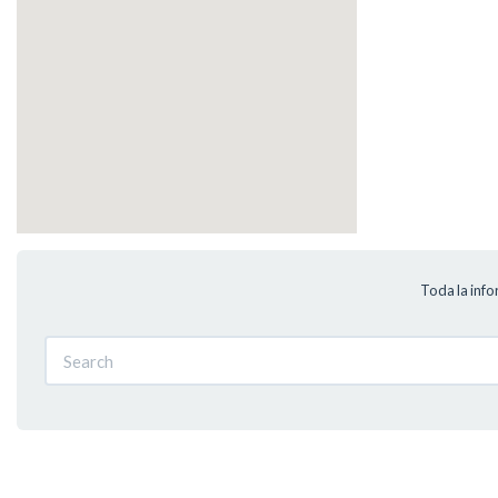
Toda la inf
Search
Search