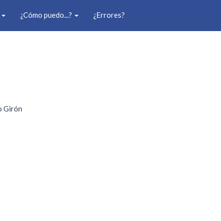
o
¿Cómo puedo...?
¿Errores?
o Girón