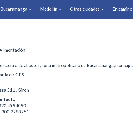
Bucaramanga
Medellín
Otras ciudades
En camin
 Alimentación
el centro de abastos, zona metropolitana de Bucaramanga, municipi
r la dir GPS.
asa 511 , Giron
ontacto
 320 4994090
57 300 2788751